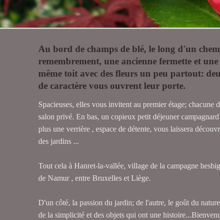
Au bord de champs de blé, le long d'un chem
remembrement, une ancienne fermette et une 
même toit avec des fleurs un peu partout: d
de caractère vous ouvrent leur porte.
Spacieuses, elles vous invitent au premier étage; chacune d
salon privé. En bas, un copieux petit déjeuner campagnard 
plus une verrière , espace de détente, vous laissera découvr
des jardins ...
Tout cela à Hanret-la-vallée, village de la campagne hesb
de Namur , entre Bruxelles et Liège.
D'un côté, la passion du jardin; de l'autre, le goût du natur
de la simplicité et des objets qui ont une histoire...Bienve